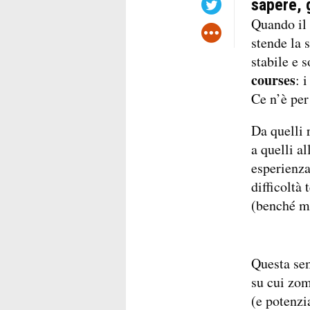
sapere, g
Quando il 
stende la 
stabile e 
courses
: 
Ce n’è per 
Da quelli r
a quelli al
esperienza
difficoltà
(benché ma
Questa sem
su cui zom
(e potenzi