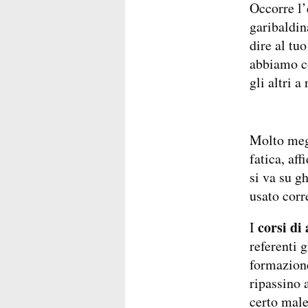
Occorre l’
garibaldin
dire al tu
abbiamo c
gli altri a
Molto megl
fatica, af
si va su g
usato corr
corsi di
I
referenti g
formazione
ripassino 
certo male