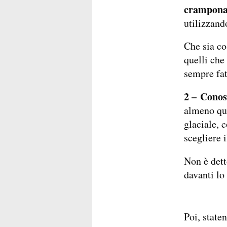
crampona
utilizzand
Che sia co
quelli che
sempre fa
2 – Conos
almeno qu
glaciale, c
scegliere 
Non è detto
davanti lo 
Poi, staten