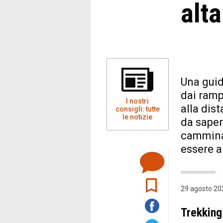
alt
Una guid
dai ramp
I nostri
alla dis
consigli: tutte
le notizie
da saper
cammina 
essere al
29 agosto 202
Trekking