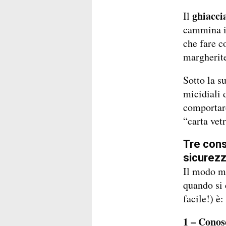
ghiacci
Il
cammina i
che fare c
margherit
Sotto la s
micidiali 
comportare
“carta vet
Tre cons
sicurezz
Il modo mi
quando si 
facile!) è:
1 – Conosc