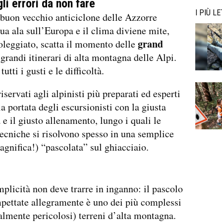
li errori da non fare
I PIÙ LE
buon vecchio anticiclone delle Azzorre
sua ala sull’Europa e il clima diviene mite,
grand
soleggiato, scatta il momento delle
i grandi itinerari di alta montagna delle Alpi.
tutti i gusti e le difficoltà.
iservati agli alpinisti più preparati ed esperti
la portata degli escursionisti con la giusta
 e il giusto allenamento, lungo i quali le
 tecniche si risolvono spesso in una semplice
gnifica!) “pascolata” sul ghiacciaio.
plicità non deve trarre in inganno: il pascolo
pettate allegramente è uno dei più complessi
almente pericolosi) terreni d’alta montagna.