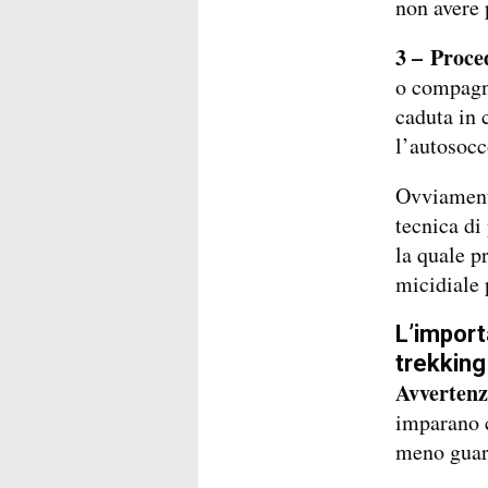
non avere 
3 – Proce
o compagni
caduta in 
l’autosocc
Ovviamente
tecnica di
la quale p
micidiale 
L’import
trekking
Avvertenz
imparano c
meno guard