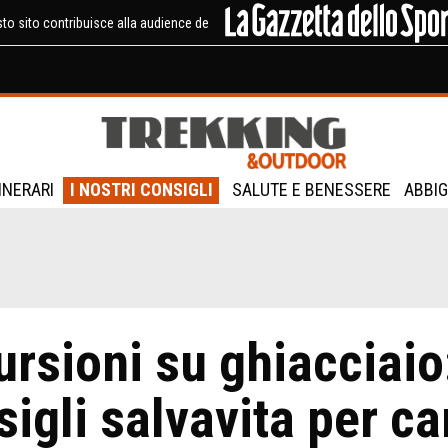
to sito contribuisce alla audience de
TINERARI
I NOSTRI CONSIGLI
SALUTE E BENESSERE
ABBIG
ursioni su ghiacciaio
sigli salvavita per c