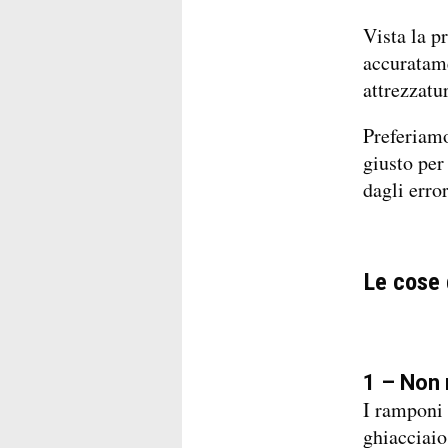
Vista la p
accuratame
attrezzatu
Preferiamo
giusto per
dagli error
Le cose d
1 – Non 
I ramponi 
ghiacciaio