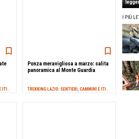
legger
I PIÙ LE
ate
Ponza meravigliosa a marzo: salita
panoramica al Monte Guardia
TREKKING LAZIO: SENTIERI, CAMMINI E ITINERARI
TREKKING LAZIO: SENTIERI, CAMMINI E ITINERARI
#PRIMAVERA
#ISOLE