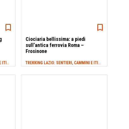
g
Ciociaria bellissima: a piedi
sull’antica ferrovia Roma –
Frosinone
TREKKING LAZIO: SENTIERI, CAMMINI E ITINERARI
TREKKING LAZIO: SENTIERI, CAMMINI E ITINERARI
#INVERNO
#INVER