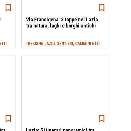
3
Via Francigena: 3 tappe nel Lazio
tra natura, laghi e borghi antichi
TREKKING LAZIO: SENTIERI, CAMMINI E ITINERARI
TREKKING LAZIO: SENTIERI, CAMMINI E ITINERARI
#AUTUNNO
#ESTAT
tra
Lazio: 5 itinerari panoramici tra