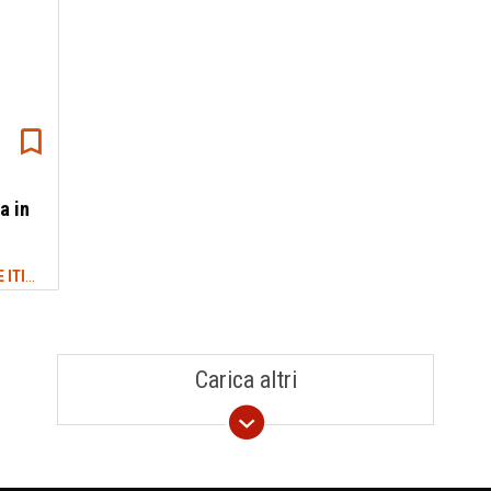
a in
TREKKING LAZIO: SENTIERI, CAMMINI E ITINERARI
#GROTTE
Carica altri