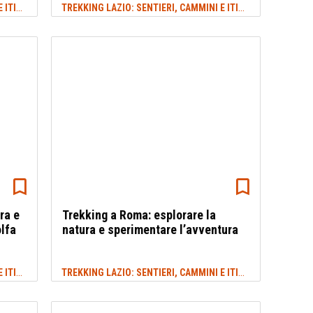
TREKKING LAZIO: SENTIERI, CAMMINI E ITINERARI
TREKKING LAZIO: SENTIERI, CAMMINI E ITINERARI
#LAZIO
#PRIMA
ra e
Trekking a Roma: esplorare la
olfa
natura e sperimentare l’avventura
TREKKING LAZIO: SENTIERI, CAMMINI E ITINERARI
TREKKING LAZIO: SENTIERI, CAMMINI E ITINERARI
#PRIMAVERA
#TREKKI