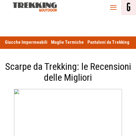
Abbigliamento e Attrezzature per trekking
e outdoor
Giacche Impermeabili
Maglie Termiche
Pantaloni da Trekking
S
Scarpe da Trekking: le Recensioni
delle Migliori