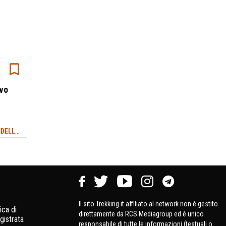
Evo
T-SHIRT DA TREKKING: LE RECENSIONI DELLE MIGLIORI
#INTIMO SPORTIVO
Il sito Trekking.it affiliato al network non è gestito
ica di
direttamente da RCS Mediagroup ed è unico
gistrata
responsabile di tutte le informazioni (testuali o