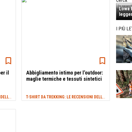
Cerca:
Lowa E
legger
I PIÙ LE
er il
Abbigliamento intimo per l’outdoor:
maglie termiche e tessuti sintetici
T-SHIRT DA TREKKING: LE RECENSIONI DELLE MIGLIORI
T-SHIRT DA TREKKING: LE RECENSIONI DELLE MIGLIORI
#BASE LAYER
#B