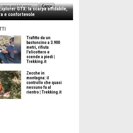
Cerca
xplorer GTX: la scarpa affidabile,
a e confortevole
TTI
Trafitto da un
bastoncino a 3.900
metri, rifiuta
l'elicottero e
scende a piedi |
Trekking.it
Zecche in
montagna: il
controllo che quasi
nessuno fa al
rientro | Trekking.it
ASE LAYER