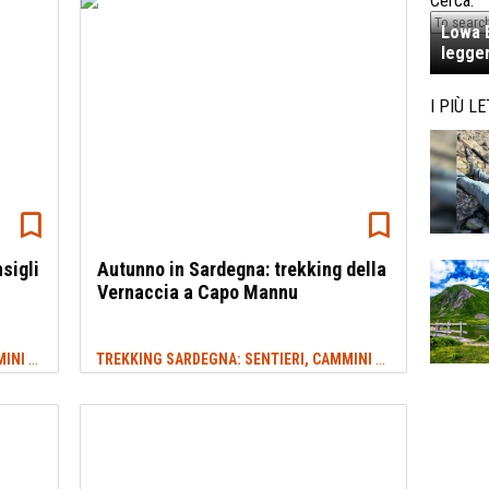
Cerca:
Lowa E
legger
I PIÙ LE
sigli
Autunno in Sardegna: trekking della
Vernaccia a Capo Mannu
TREKKING SARDEGNA: SENTIERI, CAMMINI E ITINERARI
TREKKING SARDEGNA: SENTIERI, CAMMINI E ITINERARI
#SARDEGNA
#A