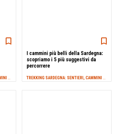
I cammini più belli della Sardegna:
scopriamo i 5 più suggestivi da
percorrere
TREKKING SARDEGNA: SENTIERI, CAMMINI E ITINERARI
TREKKING SARDEGNA: SENTIERI, CAMMINI E ITINERARI
#PRIMAVERA
#S