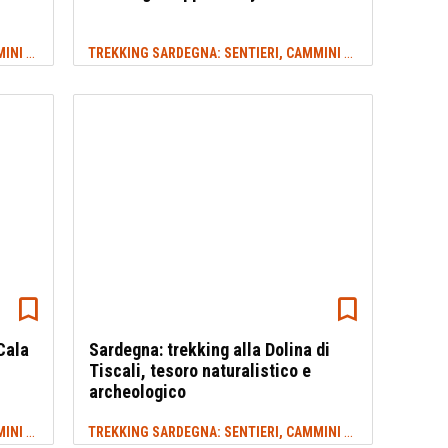
TREKKING SARDEGNA: SENTIERI, CAMMINI E ITINERARI
TREKKING SARDEGNA: SENTIERI, CAMMINI E ITINERARI
#ORISTANO
#TR
Cala
Sardegna: trekking alla Dolina di
Tiscali, tesoro naturalistico e
archeologico
TREKKING SARDEGNA: SENTIERI, CAMMINI E ITINERARI
TREKKING SARDEGNA: SENTIERI, CAMMINI E ITINERARI
#MADDALENA
#VA