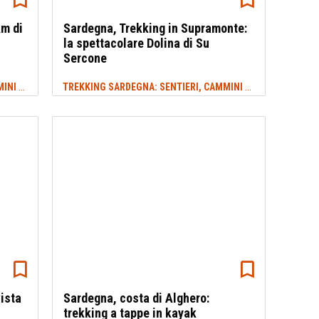
km di
Sardegna, Trekking in Supramonte:
la spettacolare Dolina di Su
Sercone
TREKKING SARDEGNA: SENTIERI, CAMMINI E ITINERARI
TREKKING SARDEGNA: SENTIERI, CAMMINI E ITINERARI
#SARDEGNA
#S
ista
Sardegna, costa di Alghero:
trekking a tappe in kayak