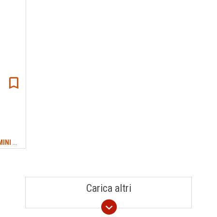
TREKKING SARDEGNA: SENTIERI, CAMMINI E ITINERARI
#SOLANAS
Carica altri