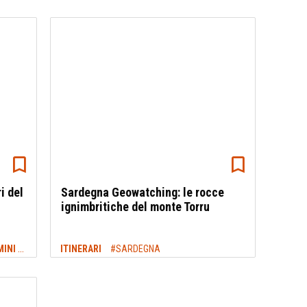
i del
Sardegna Geowatching: le rocce
ignimbritiche del monte Torru
TREKKING SARDEGNA: SENTIERI, CAMMINI E ITINERARI
ITINERARI
#TREKKING SARDEGNA
#SARDEGNA