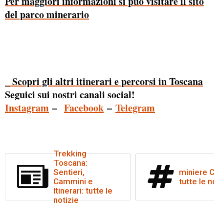
Per maggiori informazioni si può visitare il sito
del parco minerario
_ Scopri gli altri itinerari e percorsi in Toscana
Seguici sui nostri canali social!
Instagram
–
Facebook
–
Telegram
Trekking
Toscana:
Sentieri,
miniere Ca
Cammini e
tutte le no
Itinerari: tutte le
notizie