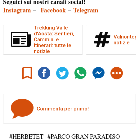
Seguici sui nostri canali social!
Instagram
–
Facebook
–
Telegram
Trekking Valle
d'Aosta: Sentieri,
Valnontey: 
Cammini e
notizie
Itinerari: tutte le
notizie
Commenta per primo!
#HERBETET
#PARCO GRAN PARADISO