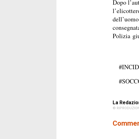
Dopo l’aut
l’elicotte
dell’uomo 
consegnata
Polizia gi
#INCI
#SOCC
La Redazio
© RIPRODUZION
Comment