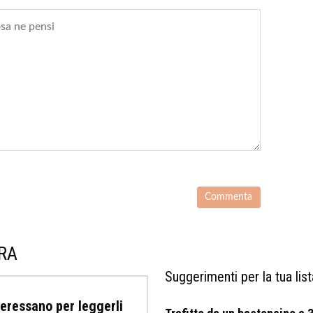
URA
Suggerimenti per la tua list
nteressano per leggerli