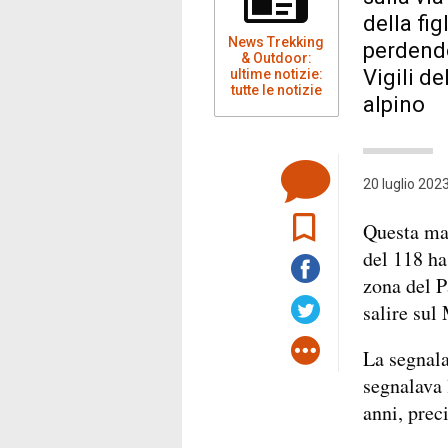
della fig
News Trekking
perdendo
& Outdoor:
Vigili d
ultime notizie:
tutte le notizie
alpino
20 luglio 2023
Questa mat
del 118 ha
zona del P
salire sul
La segnala
segnalava 
anni, prec