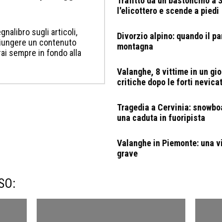
Trafitto da un bastoncino a 3
l'elicottero e scende a piedi
gnalibro sugli articoli,
Divorzio alpino: quando il pa
ggiungere un contenuto
montagna
erai sempre in fondo alla
Valanghe, 8 vittime in un gio
critiche dopo le forti nevica
Tragedia a Cervinia: snowb
una caduta in fuoripista
Valanghe in Piemonte: una vi
grave
SO: