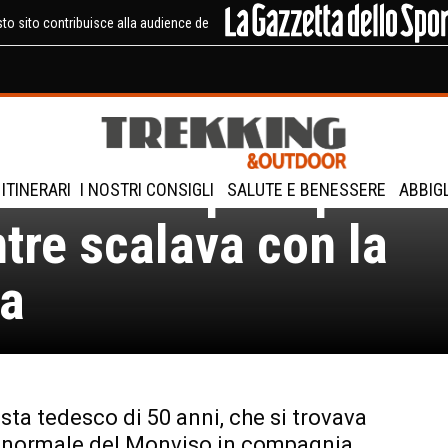
to sito contribuisce alla audience de
inista tedesco morto
 Monviso: precipitato
ITINERARI
I NOSTRI CONSIGLI
SALUTE E BENESSERE
ABBIG
tre scalava con la
ia
ista tedesco di 50 anni, che si trovava
a normale del Monviso in compagnia