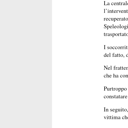
La central
l’interven
recuperato
Speleolog
trasportat
I soccorrit
del fatto, 
Nel fratte
che ha co
Purtroppo 
constatare
In seguito
vittima che