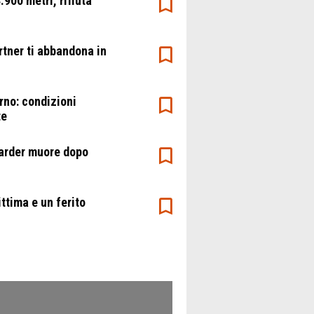
.900 metri, rifiuta
rtner ti abbandona in
rno: condizioni
te
oarder muore dopo
ttima e un ferito