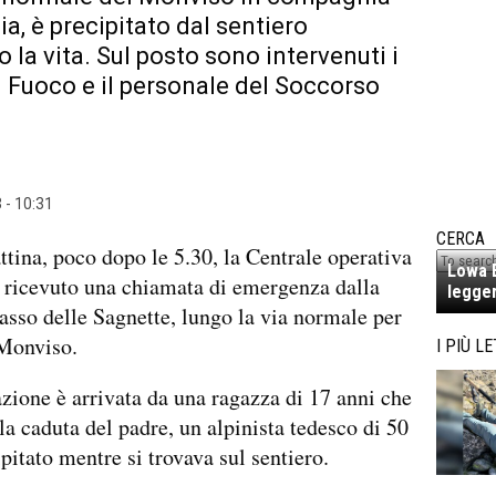
lia, è precipitato dal sentiero
 la vita. Sul posto sono intervenuti i
el Fuoco e il personale del Soccorso
 - 10:31
CERCA
tina, poco dopo le 5.30, la Centrale operativa
Lowa E
 ricevuto una chiamata di emergenza dalla
legger
asso delle Sagnette, lungo la via normale per
 Monviso.
I PIÙ LE
zione è arrivata da una ragazza di 17 anni che
la caduta del padre, un alpinista tedesco di 50
ipitato mentre si trovava sul sentiero.