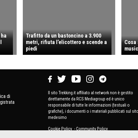
 ha
Trafitto da un bastoncino a 3.900
l
metri, rifiuta l’elicottero e scende a
Cosa 
piedi
music
Il sito Trekking.it affiliato al network non è gestito
ica di
direttamente da RCS Mediagroup ed è unico
gistrata
responsabile di tutte le informazioni (testuali o
grafiche), i documenti o i materiali pubblicati sul sit
medesimo
Cookie Policy
-
Community Policy