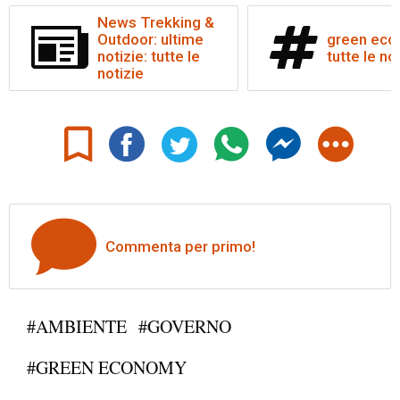
News Trekking &
Outdoor: ultime
green eco
notizie: tutte le
tutte le no
notizie
Commenta per primo!
#AMBIENTE
#GOVERNO
#GREEN ECONOMY