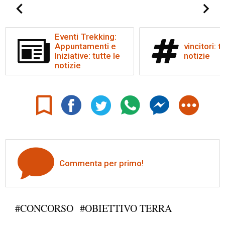
Eventi Trekking:
Appuntamenti e
vincitori: t
Iniziative: tutte le
notizie
notizie
Commenta per primo!
#CONCORSO
#OBIETTIVO TERRA