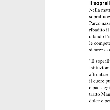
Il sopral
Nella matt
sopralluog
Parco nazi
ribadito il
citando l’
le compete
sicurezza d
“Il sopral
Istituzion
affrontare
il cuore p
e paesaggi
tratto Man
dolce e pe