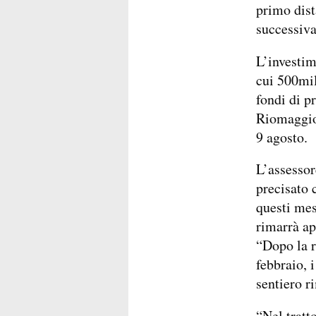
primo dist
successiva
L’investim
cui 500mil
fondi di p
Riomaggior
9 agosto.
L’assessor
precisato 
questi mes
rimarrà ap
“Dopo la r
febbraio, 
sentiero r
“Nel tratt