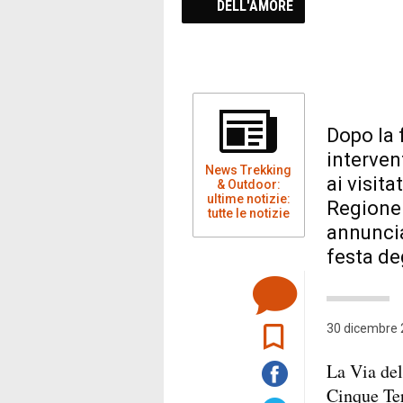
DELL'AMORE
Dopo la 
interven
News Trekking
ai visita
& Outdoor:
ultime notizie:
Regione 
tutte le notizie
annuncia
festa de
30 dicembre 
La Via del
Cinque Ter