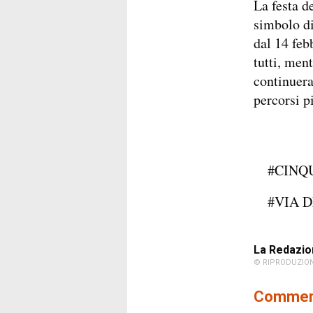
La festa d
simbolo di
dal 14 feb
tutti, men
continuera
percorsi p
#CINQ
#VIA 
La Redazio
© RIPRODUZION
Comment