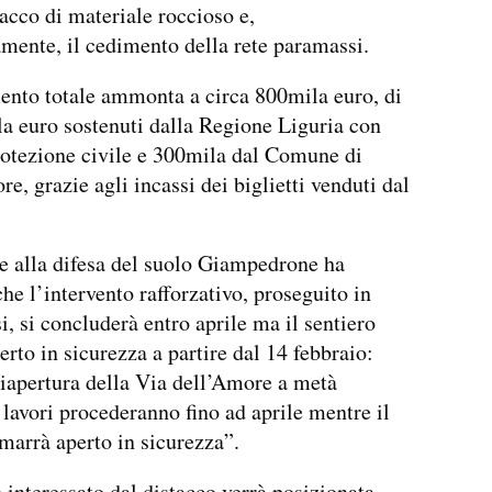
acco di materiale roccioso e,
mente, il cedimento della rete paramassi.
ento totale ammonta a circa 800mila euro, di
a euro sostenuti dalla Regione Liguria con
rotezione civile e 300mila dal Comune di
e, grazie agli incassi dei biglietti venduti dal
e alla difesa del suolo Giampedrone ha
che l’intervento rafforzativo, proseguito in
i, si concluderà entro aprile ma il sentiero
erto in sicurezza a partire dal 14 febbraio:
iapertura della Via dell’Amore a metà
i lavori procederanno fino ad aprile mentre il
imarrà aperto in sicurezza”.
o interessato dal distacco verrà posizionata