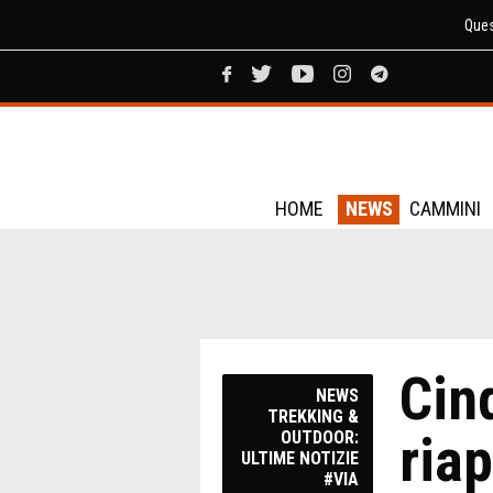
Ques
HOME
NEWS
CAMMINI
Cin
NEWS
TREKKING &
ria
OUTDOOR:
ULTIME NOTIZIE
#VIA