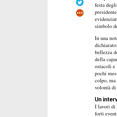
festa degl
presidente
evidenziat
simbolo de
In una not
dichiarato
bellezza d
della capa
ostacoli e
pochi mesi
colpo, ma 
volontà di
Un inter
I lavori d
forti even