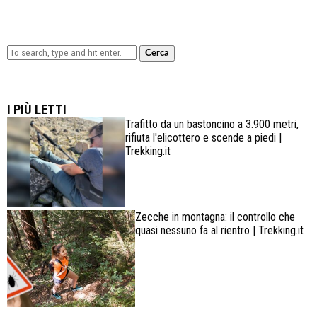
Cerca
Lowa Explorer GTX: la scarpa affidabile, leggera e
confortevole
I PIÙ LETTI
Trafitto da un bastoncino a 3.900 metri,
rifiuta l'elicottero e scende a piedi |
Trekking.it
Zecche in montagna: il controllo che
quasi nessuno fa al rientro | Trekking.it