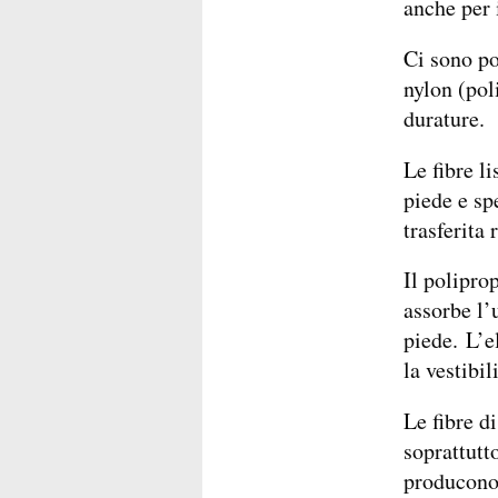
anche per 
Ci sono poi
nylon (pol
durature.
Le fibre li
piede e sp
trasferita 
Il polipro
assorbe l’
piede. L’e
la vestibi
Le fibre di
soprattutt
producono 