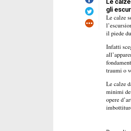
Le calze
gli escur
Le calze s
l’escursio
il piede d
Infatti sc
all’appare
fondamenta
traumi o v
Le calze d
minimi det
opere d’ar
imbottitur