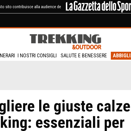
to sito contribuisce alla audience de
INERARI
I NOSTRI CONSIGLI
SALUTE E BENESSERE
ABBIGL
liere le giuste calze
king: essenziali per