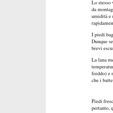
Lo stesso 
da montagn
umidità e 
rapidamen
I piedi bag
Dunque se 
brevi escur
La lana me
temperatur
freddo) e n
che i batt
Piedi fres
pertanto, 