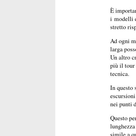
È importan
i modelli 
stretto ris
Ad ogni mo
larga poss
Un altro c
più il tou
tecnica.
In questo 
escursioni
nei punti 
Questo per
lunghezza d
simile a q