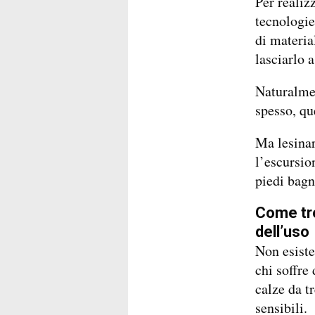
Per realiz
tecnologie
di materia
lasciarlo a
Naturalmen
spesso, qu
Ma lesinar
l’escursio
piedi bagna
Come tro
dell’uso
Non esiste
chi soffre
calze da t
sensibili.