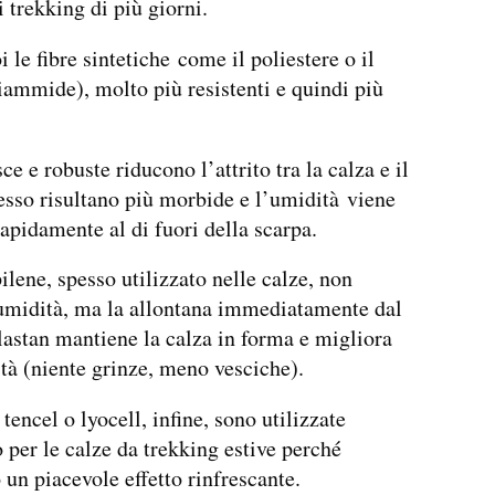
i trekking di più giorni.
 le fibre sintetiche come il poliestere o il
iammide), molto più resistenti e quindi più
sce e robuste riducono l’attrito tra la calza e il
esso risultano più morbide e l’umidità viene
rapidamente al di fuori della scarpa.
pilene, spesso utilizzato nelle calze, non
umidità, ma la allontana immediatamente dal
lastan mantiene la calza in forma e migliora
lità (niente grinze, meno vesciche).
 tencel o lyocell, infine, sono utilizzate
o per le calze da trekking estive perché
un piacevole effetto rinfrescante.