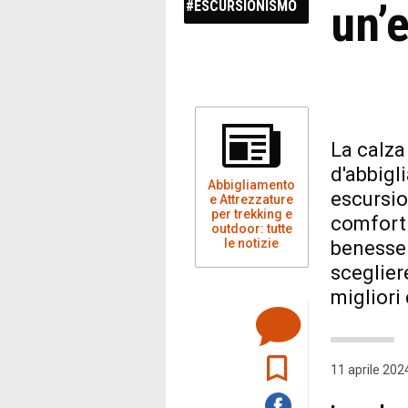
un’
#ESCURSIONISMO
La calza
d'abbigl
Abbigliamento
escursio
e Attrezzature
per trekking e
comfort 
outdoor: tutte
le notizie
benesser
sceglier
migliori
11 aprile 202