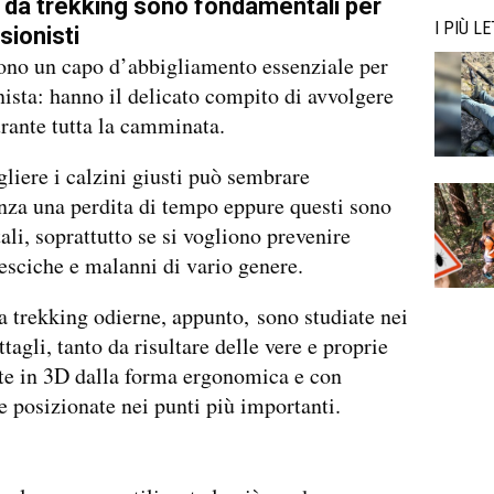
 da trekking sono fondamentali per
I PIÙ LE
sionisti
ono un capo d’abbigliamento essenziale per
nista: hanno il delicato compito di avvolgere
urante tutta la camminata.
egliere i calzini giusti può sembrare
nza una perdita di tempo eppure questi sono
li, soprattutto se si vogliono prevenire
esciche e malanni di vario genere.
a trekking odierne, appunto, sono studiate nei
tagli, tanto da risultare delle vere e proprie
te in 3D dalla forma ergonomica e con
e posizionate nei punti più importanti.