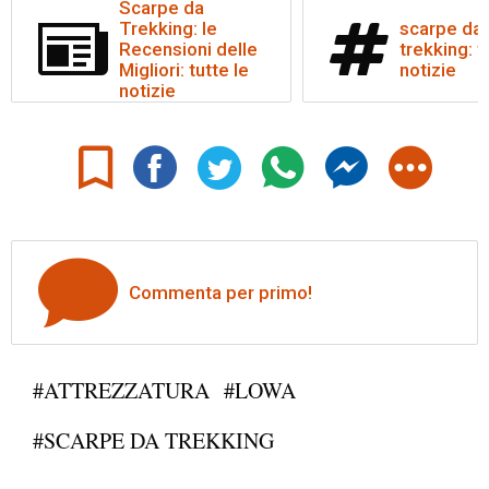
Scarpe da
Trekking: le
scarpe da
Recensioni delle
trekking: t
Migliori: tutte le
notizie
notizie
Commenta per primo!
#ATTREZZATURA
#LOWA
#SCARPE DA TREKKING