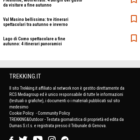
Piemonte, Monferrato: 4 borghi del gusto
da visitare a fine autunno
Val Masino bellissima: tre itinerari
spettacolari tra autunno e inverno
Lago di Como spettacolare a fine
autunno: 4 itinerari panoramici
TREKKING.IT
Il sito Trekking.it affiliato al network non è gestito direttamente da
RCS Mediagroup ed è unico responsabile di tutte le informazioni
(testuali o grafiche), i documenti o i materiali pubblicati sul sito
medesimo
Cookie Policy
-
Community Policy
TREKKING&Outdoor - Testata giornalistica di proprietà ed edita da
Dumas S.r.l.s. e registrata presso il Tribunale di Genova.