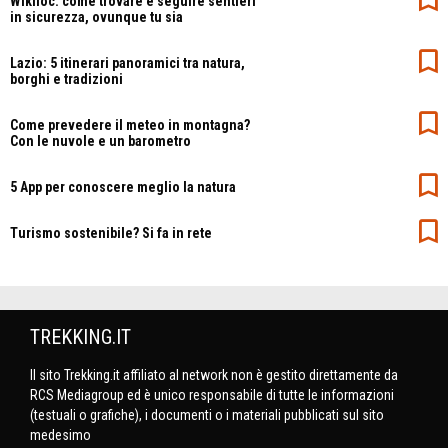
Wikiloc: come trovare e seguire sentieri
in sicurezza, ovunque tu sia
Lazio: 5 itinerari panoramici tra natura,
borghi e tradizioni
Come prevedere il meteo in montagna?
Con le nuvole e un barometro
5 App per conoscere meglio la natura
Turismo sostenibile? Si fa in rete
TREKKING.IT
Il sito Trekking.it affiliato al network non è gestito direttamente da
RCS Mediagroup ed è unico responsabile di tutte le informazioni
(testuali o grafiche), i documenti o i materiali pubblicati sul sito
medesimo