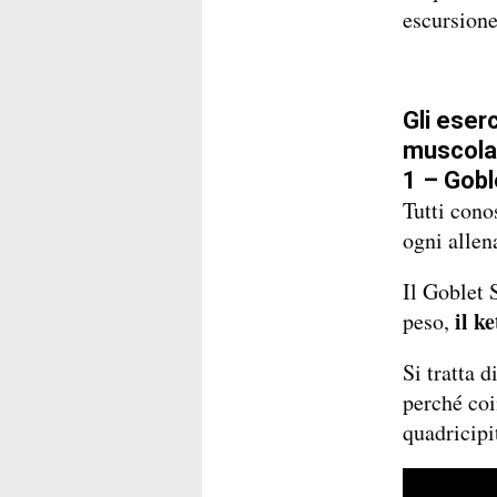
escursione
Gli eserc
muscolat
1 – Gobl
Tutti cono
ogni alle
Il Goblet 
il k
peso,
Si tratta d
perché coi
quadricipit