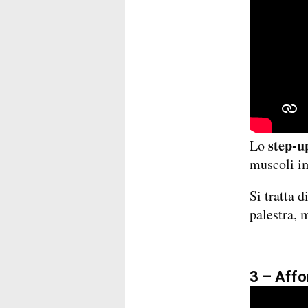
step-up
Lo
muscoli im
Si tratta d
palestra,
3 – Affo