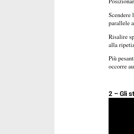
Posizionare
Scendere l
parallele 
Risalire s
alla ripet
Più pesante
occorre au
2 – Gli 