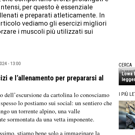
 intensi, per questo è essenziale
llenati e preparati atleticamente. In
rticolo vediamo gli esercizi migliori
rzare i muscoli più utilizzati sui
024 - 13:00
CERCA
Lowa E
izi e l’allenamento per prepararsi al
legger
to dell’escursione da cartolina lo conosciamo
I PIÙ LE
 spesso lo postiamo sui social: un sentiero che
ungo un torrente alpino, una valle
te sormontata da una vetta imponente.
issimo, stiamo bene solo a immaginare la