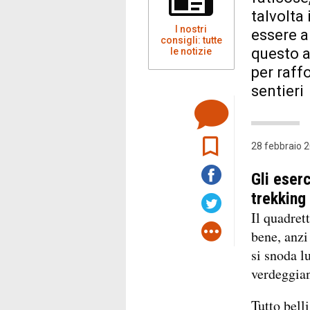
talvolta
I nostri
essere a
consigli: tutte
questo a
le notizie
per raffo
sentieri
28 febbraio 2
Gli eserc
trekking
Il quadret
bene, anzi
si snoda l
verdeggian
Tutto bell