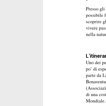
Presso gli
possibile f
scoprire g
vivere pas
nella natu
L’itinera
Uno dei pe
po’ di esp
parte da L
Bonaventu
(Associazi
di una cos
Mondiale.