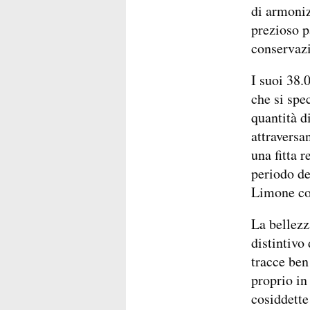
di armoniz
prezioso p
conservazi
I suoi 38.
che si spe
quantità d
attraversa
una fitta r
periodo d
Limone con
La bellezz
distintivo
tracce ben
proprio in
cosiddette