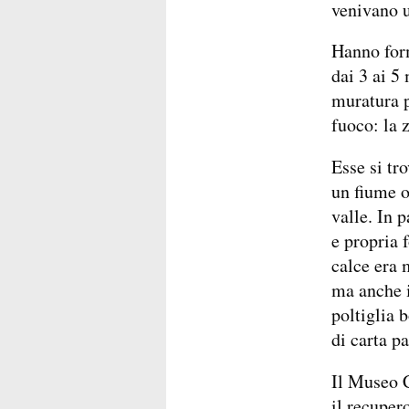
venivano u
Hanno form
dai 3 ai 5 
muratura po
fuoco: la 
Esse si tr
un fiume o
valle. In 
e propria f
calce era 
ma anche i
poltiglia 
di carta pa
Il Museo C
il recuper