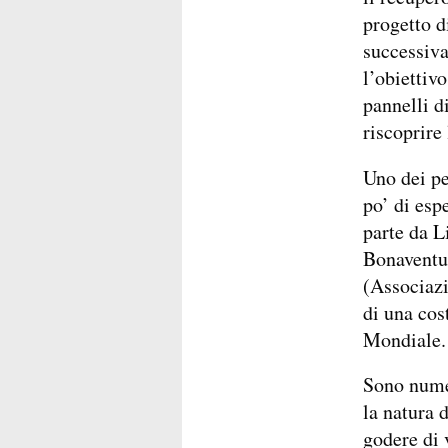
progetto d
successiv
l’obiettivo
pannelli d
riscoprire 
Uno dei pe
po’ di esp
parte da L
Bonaventu
(Associazi
di una cos
Mondiale.
Sono numer
la natura 
godere di 