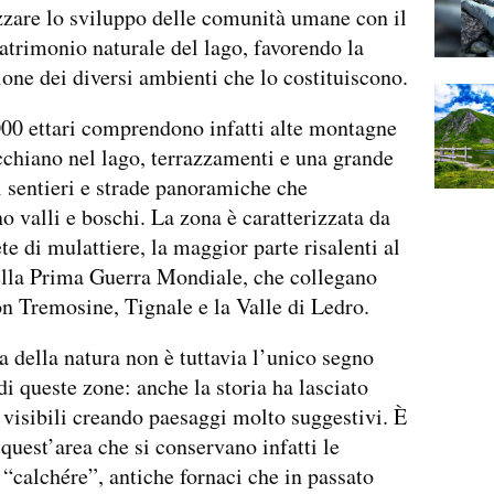
zare lo sviluppo delle comunità umane con il
atrimonio naturale del lago, favorendo la
one dei diversi ambienti che lo costituiscono.
000 ettari comprendono infatti alte montagne
cchiano nel lago, terrazzamenti e una grande
i sentieri e strade panoramiche che
no valli e boschi. La zona è caratterizzata da
ete di mulattiere, la maggior parte risalenti al
ella Prima Guerra Mondiale, che collegano
 Tremosine, Tignale e la Valle di Ledro.
a della natura non è tuttavia l’unico segno
 di queste zone: anche la storia ha lasciato
 visibili creando paesaggi molto suggestivi. È
 quest’area che si conservano infatti le
 “calchére”, antiche fornaci che in passato