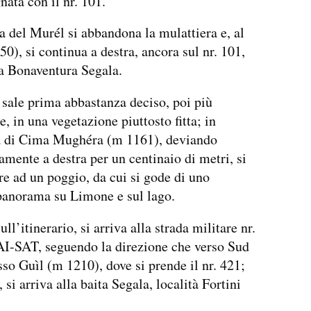
nata con il nr. 101.
a del Murél si abbandona la mulattiera e, al
50), si continua a destra, ancora sul nr. 101,
ta Bonaventura Segala.
o sale prima abbastanza deciso, poi più
, in una vegetazione piuttosto fitta; in
à di Cima Mughéra (m 1161), deviando
amente a destra per un centinaio di metri, si
re ad un poggio, da cui si gode di uno
panorama su Limone e sul lago.
ull’itinerario, si arriva alla strada militare nr.
AI-SAT, seguendo la direzione che verso Sud
sso Guìl (m 1210), dove si prende il nr. 421;
si arriva alla baita Segala, località Fortini