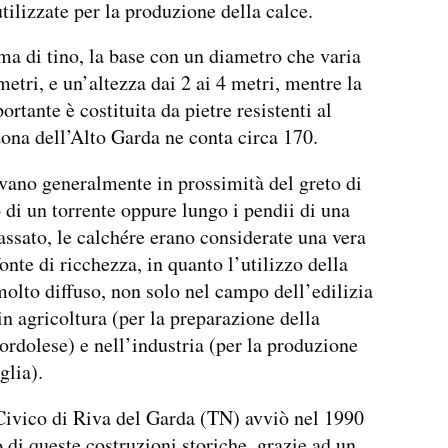
tilizzate per la produzione della calce.
a di tino, la base con un diametro che varia
metri, e un’altezza dai 2 ai 4 metri, mentre la
rtante è costituita da pietre resistenti al
zona dell’Alto Garda ne conta circa 170.
ovano generalmente in prossimità del greto di
 di un torrente oppure lungo i pendii di una
passato, le calchére erano considerate una vera
onte di ricchezza, in quanto l’utilizzo della
molto diffuso, non solo nel campo dell’edilizia
n agricoltura (per la preparazione della
bordolese) e nell’industria (per la produzione
glia).
ivico di Riva del Garda (TN) avviò nel 1990
o di queste costruzioni storiche, grazie ad un