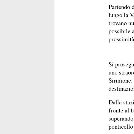
Partendo d
lungo la V
trovano nu
possibile 
prossimità
Si prosegu
uno straor
Sirmione. 
destinazio
Dalla staz
fronte al 
superando 
ponticello 