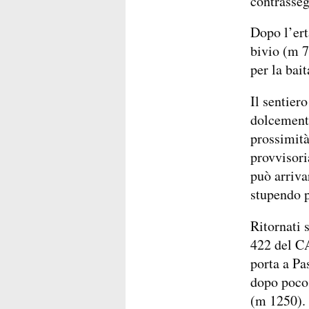
contrasseg
Dopo l’ert
bivio (m 7
per la bai
Il sentier
dolcemente
prossimit
provvisori
può arriva
stupendo 
Ritornati s
422 del C
porta a Pa
dopo poco, 
(m 1250).