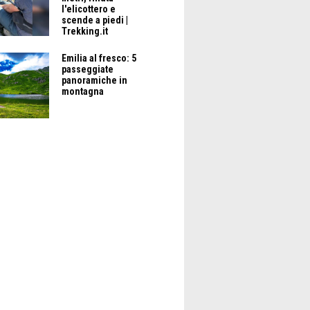
l'elicottero e
scende a piedi |
Trekking.it
Emilia al fresco: 5
passeggiate
panoramiche in
montagna