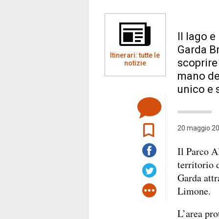
Il lago e
Garda Br
Itinerari: tutte le
scoprire
notizie
mano de
unico e 
20 maggio 20
Il Parco A
territorio 
Garda attr
Limone.
L’area prot