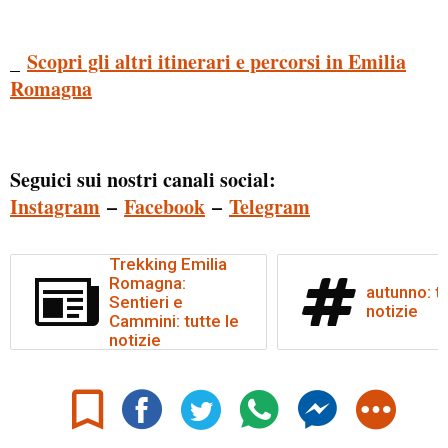
_
Scopri gli altri itinerari e percorsi in Emilia
Romagna
Seguici sui nostri canali social:
Instagram
–
Facebook
–
Telegram
Trekking Emilia
Romagna:
autunno: tu
Sentieri e
notizie
Cammini: tutte le
notizie