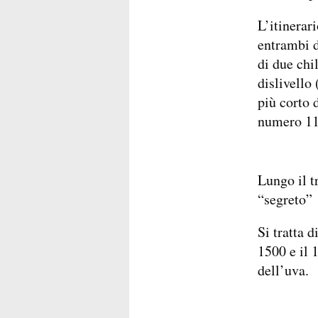
L’itinerar
entrambi d
di due chi
dislivello
più corto 
numero 11
Lungo il t
“segreto” 
Si tratta d
1500 e il 
dell’uva.