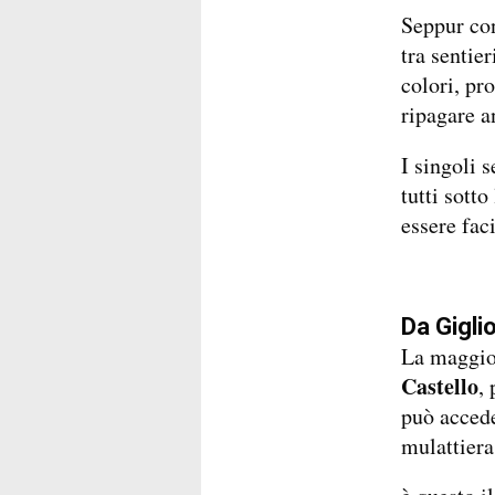
Seppur con
tra sentier
colori, pr
ripagare a
I singoli s
tutti sott
essere fac
Da Gigli
La maggio
Castello
, 
può accede
mulattiera