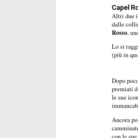
Capel Ro
Altri due 
dalle coll
Rosso
, un
Lo si ragg
(più in quo
Dopo poco
premiati d
le sue ico
immancabil
Ancora poc
camminato
con le sue