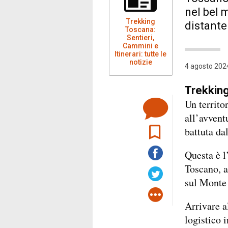
nel bel 
Trekking
distante
Toscana:
Sentieri,
Cammini e
Itinerari: tutte le
notizie
4 agosto 2024
Trekking 
Un territo
all’avvent
battuta da
Questa è l
Toscano, a
sul Monte
Arrivare a
logistico i