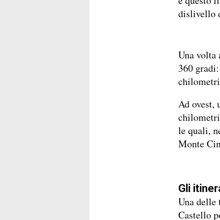
è questo i
dislivello 
Una volta a
360 gradi:
chilometri
Ad ovest, 
chilometri
le quali, n
Monte Cint
Gli itine
Una delle 
Castello p