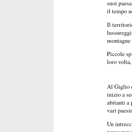
suoi paesa
il tempo n
Il territor
lussureggi
montagne e
Piccole sp
loro volta
Al Giglio 
inizio a s
abitanti a 
vari paesin
Un intrecc
perso per 