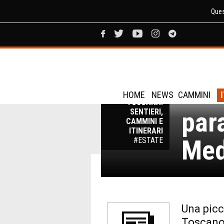
Ques
Isol
TREKKING
HOME
NEWS
CAMMINI
TOSCANA:
par
SENTIERI,
CAMMINI E
ITINERARI
Med
#ESTATE
Una picc
Toscano 