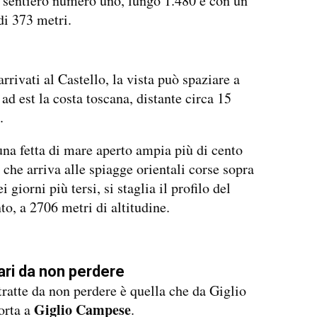
l sentiero numero uno, lungo 1.480 e con un
di 373 metri.
rrivati al Castello, la vista può spaziare a
 ad est la costa toscana, distante circa 15
.
una fetta di mare aperto ampia più di cento
 che arriva alle spiagge orientali corse sopra
ei giorni più tersi, si staglia il profilo del
o, a 2706 metri di altitudine.
rari da non perdere
tratte da non perdere è quella che da Giglio
Giglio Campese
orta a
.