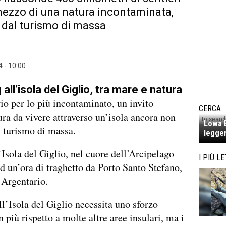
mezzo di una natura incontaminata,
 dal turismo di massa
 - 10:00
all’isola del Giglio, tra mare e natura
rio per lo più incontaminato, un invito
CERCA
ura da vivere attraverso un’isola ancora non
Lowa E
l turismo di massa.
legger
’Isola del Giglio, nel cuore dell’Arcipelago
I PIÙ LE
d un’ora di traghetto da Porto Santo Stefano,
 Argentario.
ll’Isola del Giglio necessita uno sforzo
n più rispetto a molte altre aree insulari, ma i