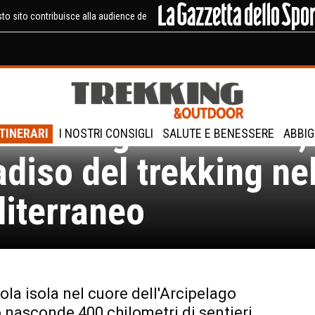
to sito contribuisce alla audience de
a del Giglio d’estate,
ITINERARI
I NOSTRI CONSIGLI
SALUTE E BENESSERE
ABBIG
adiso del trekking ne
iterraneo
ola isola nel cuore dell'Arcipelago
nasconde 400 chilometri di sentieri