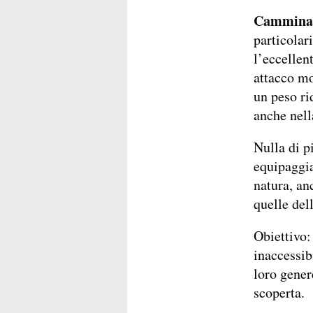
Camminar
particolari
l’eccellent
attacco mo
un peso ri
anche nell
Nulla di p
equipaggia
natura, a
quelle dell
Obiettivo:
inaccessib
loro gener
scoperta.