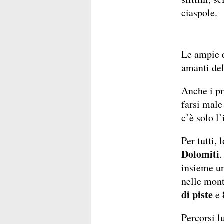
ciaspole.
Le ampie e
amanti dell
Anche i pr
farsi male
c’è solo l’
Per tutti, 
Dolomiti
.
insieme un
nelle mon
di piste
e
Percorsi l