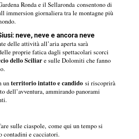
Gardena Ronda e il Sellaronda consentono di
ull immersion giornaliera tra le montagne più
mondo.
Siusi: neve, neve e ancora neve
e delle attività all’aria aperta sarà
elle proprie fatica dagli spettacolari scorci
io dello Sciliar
e sulle Dolomiti che fanno
o.
territorio intatto e candido
n un
si riscoprirà
sto dell’avventura, ammirando panorami
ti.
fare sulle ciaspole, come qui un tempo si
contadini e cacciatori.