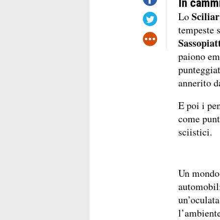
In cammi
Sciliar
Lo
tempeste s
Sassopiat
paiono eme
punteggiato
annerito d
E poi i pe
come punti 
sciistici.
Un mondo a
automobili
un’oculata
l’ambiente