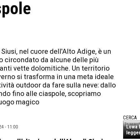
spole
 Siusi, nel cuore dell'Alto Adige, è un
o circondato da alcune delle più
anti vette dolomitiche. Un territorio
verno si trasforma in una meta ideale
tività outdoor da fare sulla neve: dallo
ondo fino alle ciaspole, scopriamo
luogo magico
CERCA
Lowa E
4 - 11:00
legger