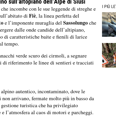
no sull’altopiano dell’Alpe di
Siusi
I PIÙ LE
che incombe con le sue leggende di streghe e
Fiè
ull’abitato di
, la linea perfetta del
to
Sassolungo
e l’imponente muraglia del
che
rgere dalle onde candide dell’altipiano,
 di caratteristiche baite e fienili di larice
al tempo.
nnacchi verde scuro dei cirmoli, a segnare
di riferimento le linee di sentieri e tracciati
lpino autentico, incontaminato, dove le
 non arrivano, fermate molto più in basso da
 gestione turistica che ha privilegiato
 e l’atmosfera al caos di motori e parcheggi.