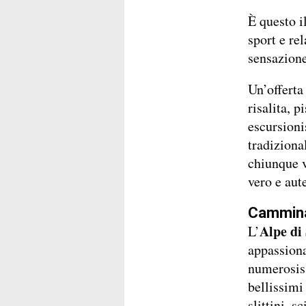
È questo i
sport e re
sensazione
Un’offerta 
risalita, pi
escursioni
tradiziona
chiunque v
vero e aut
Cammina
Alpe di 
L’
appassiona
numerosiss
bellissimi
slittini, 