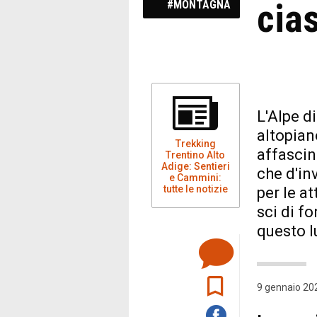
cia
#MONTAGNA
L'Alpe di
altopian
Trekking
affascin
Trentino Alto
Adige: Sentieri
che d'in
e Cammini:
tutte le notizie
per le at
sci di f
questo 
9 gennaio 202