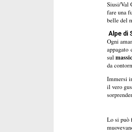
Siusi/Val 
fare una f
belle del 
Alpe di 
Ogni amant
appagato d
massicc
sul
da contorn
Immersi i
il vero gu
sorprenden
Lo si può 
muovevano 