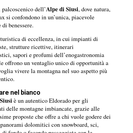
Alpe di Siusi
l palcoscenico dell’
, dove natura,
lax si confondono in un’unica, piacevole
 di benessere.
turistica di eccellenza, in cui impianti di
ste, strutture ricettive, itinerari
stici, sapori e profumi dell’enogastronomia
le offrono un ventaglio unico di opportunità a
oglia vivere la montagna nel suo aspetto più
entico.
re nel bianco
Siusi
è un autentico Eldorado per gli
ti delle montagne imbiancate, grazie alle
ime proposte che offre a chi vuole godere dei
 panorami dolomitici con snowboard, sci,
sci di fondo o facendo passeggiate con le