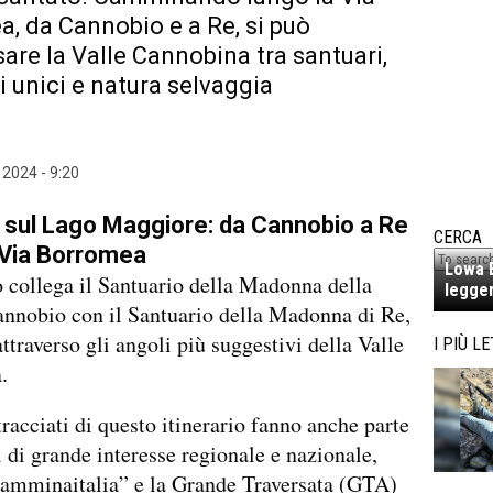
, da Cannobio e a Re, si può
sare la Valle Cannobina tra santuari,
 unici e natura selvaggia
2024 - 9:20
sul Lago Maggiore: da Cannobio a Re
CERCA
 Via Borromea
Lowa E
o collega il Santuario della Madonna della
legger
annobio con il Santuario della Madonna di Re,
ttraverso gli angoli più suggestivi della Valle
I PIÙ LE
.
tracciati di questo itinerario fanno anche parte
i di grande interesse regionale e nazionale,
Camminaitalia” e la Grande Traversata (GTA)