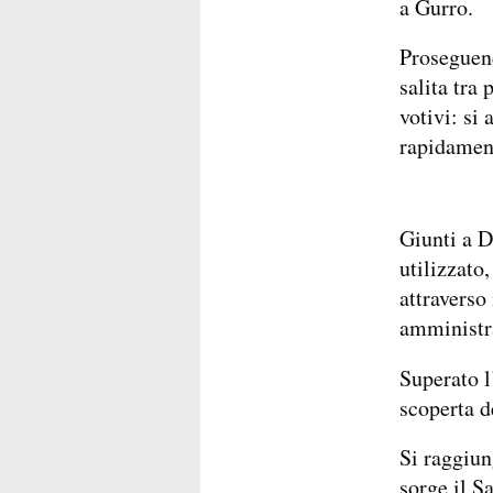
a Gurro.
Proseguend
salita tra 
votivi: si 
rapidament
Giunti a D
utilizzato,
attraverso 
amministra
Superato l
scoperta d
Si raggiun
sorge il S