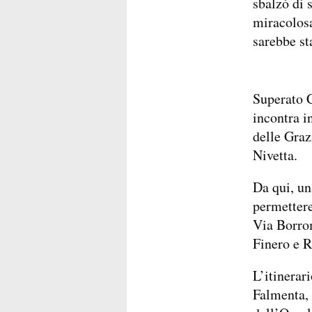
sbalzò di s
miracolosa
sarebbe sta
Superato C
incontra i
delle Graz
Nivetta.
Da qui, un
permettere
Via Borro
Finero e R
L’itinerar
Falmenta, 