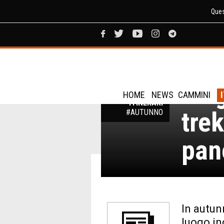
Ques
Pie
TREKKING
PIEMONTE:
Mag
SENTIERI,
CAMMINI E
HOME
NEWS
CAMMINI
ITINERARI
trek
#AUTUNNO
pan
In autun
luogo in