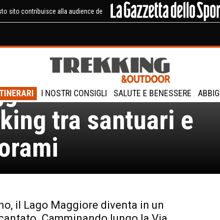
to sito contribuisce alla audience de
monte, Lago
giore d’autunno:
ITINERARI
I NOSTRI CONSIGLI
SALUTE E BENESSERE
ABBIG
king tra santuari e
orami
no, il Lago Maggiore diventa in un
cantato. Camminando lungo la Via