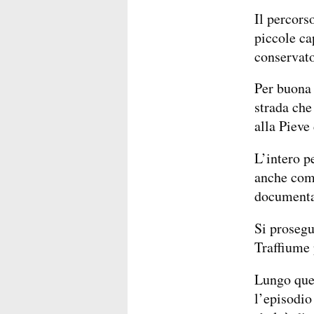
Il percors
piccole ca
conservato
Per buona p
strada che
alla Pieve
L’intero p
anche come
documenta
Si prosegu
Traffiume 
Lungo ques
l’episodio