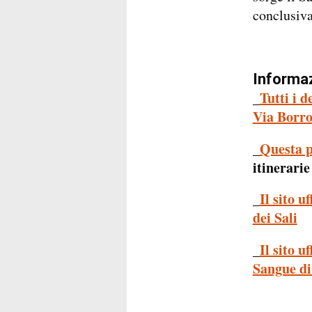
conclusiva
Informazi
_
Tutti i d
Via Borr
_
Questa 
itinerari
_
Il sito 
dei Sali
_
Il sito u
Sangue d