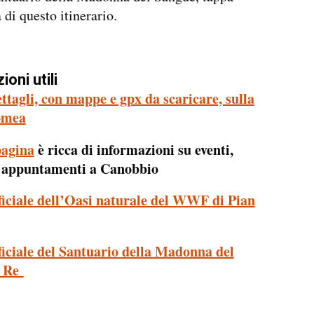
 di questo itinerario.
oni utili
ettagli, con mappe e gpx da scaricare, sulla
omea
pagina
è ricca di informazioni su eventi,
e appuntamenti a Canobbio
ufficiale dell’Oasi naturale del WWF di Pian
fficiale del Santuario della Madonna del
i Re