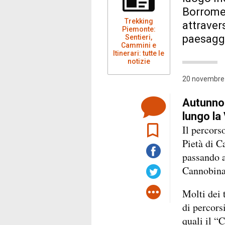
Borromea
Trekking
attraver
Piemonte:
paesaggi
Sentieri,
Cammini e
Itinerari: tutte le
notizie
20 novembre 
Autunno 
lungo la
Il percors
Pietà di C
passando a
Cannobina
Molti dei 
di percors
quali il “