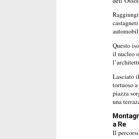
dell’Ossol
Raggiungi
castagneti
automobili
Questo is
il nucleo 
l’architett
Lasciato i
tortuoso a
piazza sor
una terraz
Montagne
a Re
Il percors