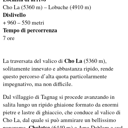
Cho La (5360 m) – Lobuche (4910 m)
Dislivello
+ 960 – 550 metri
Tempo di percorrenza
7 ore
Cho La
La traversata del valico di
(5360 m),
solitamente innevato e abbastanza ripido, rende
questo percorso d’alta quota particolarmente
impegnativo, ma non difficile.
Dal villaggio di Tagnag si procede avanzando in
salita lungo un ripido ghiaione formato da enormi
pietre e lastre di ghiaccio, che conduce al valico di
Cho La, dal quale si può ammirare un bellissimo
Cholatse
panorama,
(6440 m) e Ama Dablam a sud-