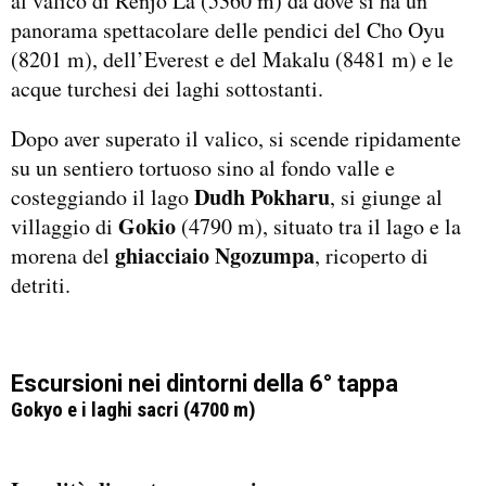
al valico di Renjo La (5360 m) da dove si ha un
panorama spettacolare delle pendici del Cho Oyu
(8201 m), dell’Everest e del Makalu (8481 m) e le
acque turchesi dei laghi sottostanti.
Dopo aver superato il valico, si scende ripidamente
su un sentiero tortuoso sino al fondo valle e
Dudh Pokharu
costeggiando il lago
, si giunge al
Gokio
villaggio di
(4790 m), situato tra il lago e la
ghiacciaio Ngozumpa
morena del
, ricoperto di
detriti.
Escursioni nei dintorni della 6° tappa
Gokyo e i laghi sacri (4700 m)