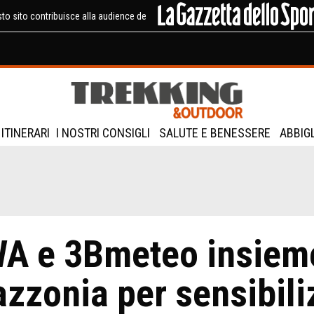
to sito contribuisce alla audience de
ITINERARI
I NOSTRI CONSIGLI
SALUTE E BENESSERE
ABBIG
A e 3Bmeteo insieme
zzonia per sensibili