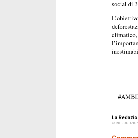
social di 
L’obiettiv
deforestaz
climatico,
l’importan
inestimabi
#AMBI
La Redazio
© RIPRODUZION