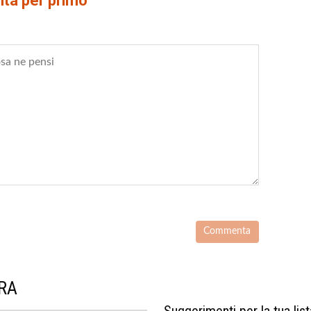
a per primo
URA
Suggerimenti per la tua list