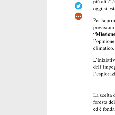
più alta” 
oggi si es
Per la pri
prevision
“Mission
l’opinione
climatico.
L’iniziati
dell’impe
l’esploraz
La scelta 
foresta de
ed è fonda