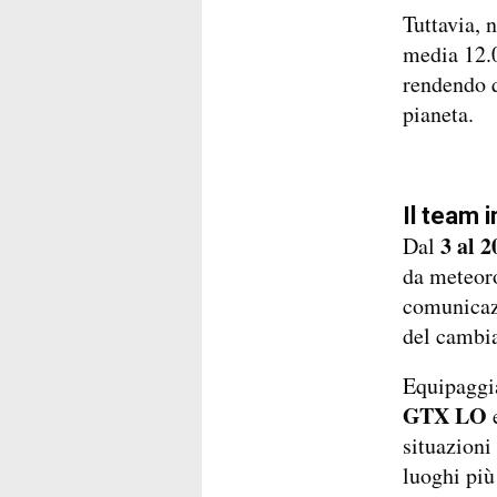
Tuttavia, 
media 12.0
rendendo q
pianeta.
Il team 
3 al 
Dal
da meteoro
comunicazi
del cambi
Equipaggi
GTX LO
situazioni 
luoghi più