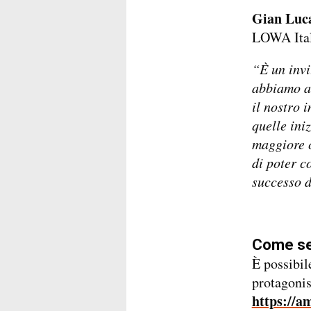
Gian Luc
LOWA Ital
“È un invi
abbiamo ac
il nostro 
quelle ini
maggiore 
di poter c
successo d
Come se
È possibil
protagonis
https://a