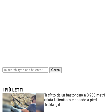
Cerca
Lowa Explorer GTX: la scarpa affidabile, leggera e
confortevole
I PIÙ LETTI
Trafitto da un bastoncino a 3.900 metri,
rifiuta l'elicottero e scende a piedi |
Trekking.it