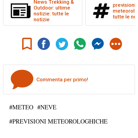
News Trekking &
previsioni
Outdoor: ultime
meteorolo
notizie: tutte le
tutte le no
notizie
Commenta per primo!
#METEO
#NEVE
#PREVISIONI METEOROLOGHICHE