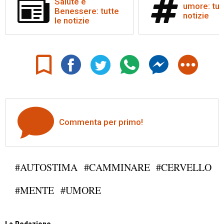
Salute e
umore: tut
Benessere: tutte
notizie
le notizie
Commenta per primo!
#AUTOSTIMA
#CAMMINARE
#CERVELLO
#MENTE
#UMORE