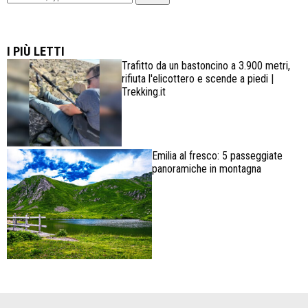
Lowa Explorer GTX: la scarpa affidabile, leggera e
confortevole
I PIÙ LETTI
Trafitto da un bastoncino a 3.900 metri,
rifiuta l'elicottero e scende a piedi |
Trekking.it
Emilia al fresco: 5 passeggiate
panoramiche in montagna