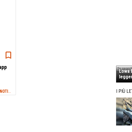
 app
Lowa E
legger
NEWS TREKKING & OUTDOOR: ULTIME NOTIZIE
I PIÙ LE
#LEGAMBIENTE