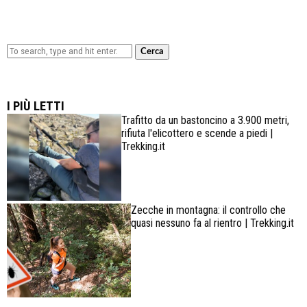
Cerca
Lowa Explorer GTX: la scarpa affidabile, leggera e
confortevole
I PIÙ LETTI
Trafitto da un bastoncino a 3.900 metri,
rifiuta l'elicottero e scende a piedi |
Trekking.it
Zecche in montagna: il controllo che
quasi nessuno fa al rientro | Trekking.it