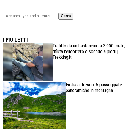
Cerca
Lowa Explorer GTX: la scarpa affidabile, leggera e
confortevole
I PIÙ LETTI
Trafitto da un bastoncino a 3.900 metri,
rifiuta l'elicottero e scende a piedi |
Trekking.it
Emilia al fresco: 5 passeggiate
panoramiche in montagna