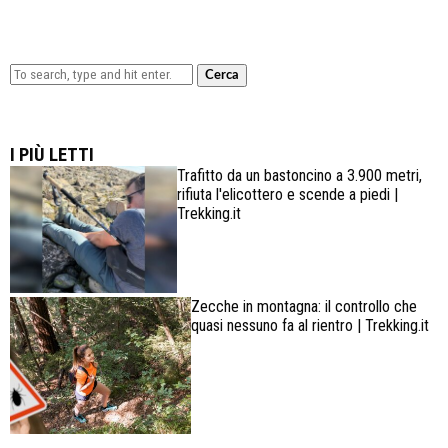
Cerca
Lowa Explorer GTX: la scarpa affidabile, leggera e
confortevole
I PIÙ LETTI
Trafitto da un bastoncino a 3.900 metri,
rifiuta l'elicottero e scende a piedi |
Trekking.it
Zecche in montagna: il controllo che
quasi nessuno fa al rientro | Trekking.it