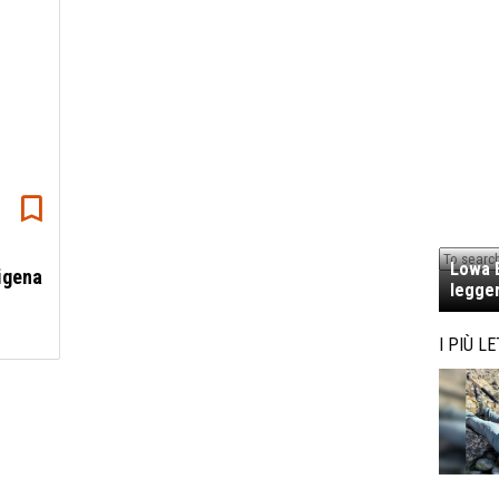
Lowa E
cigena
legger
I PIÙ LE