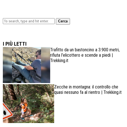
Cerca
Lowa Explorer GTX: la scarpa affidabile, leggera e
confortevole
I PIÙ LETTI
Trafitto da un bastoncino a 3.900 metri,
rifiuta l'elicottero e scende a piedi |
Trekking.it
Zecche in montagna: il controllo che
quasi nessuno fa al rientro | Trekking.it