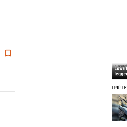
Lowa E
legger
I PIÙ LE