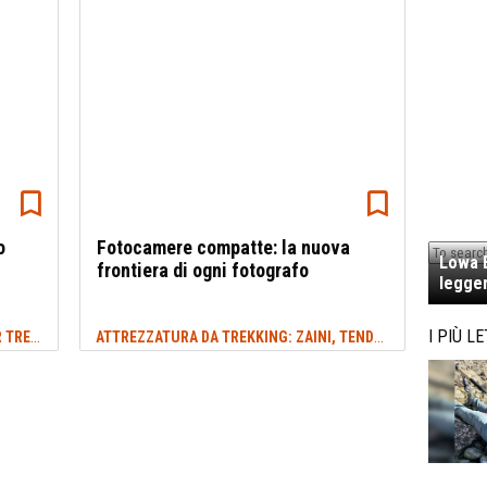
o
Fotocamere compatte: la nuova
Lowa E
frontiera di ogni fotografo
legger
ABBIGLIAMENTO E ATTREZZATURE PER TREKKING E OUTDOOR
ATTREZZATURA DA TREKKING: ZAINI, TENDE E MOLTO ALTRO
I PIÙ LE
#NIKON