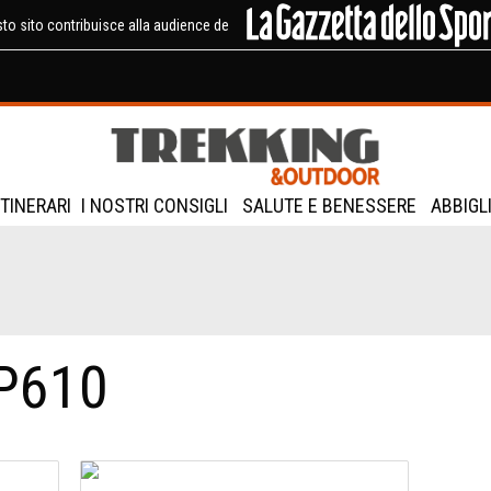
to sito contribuisce alla audience de
ITINERARI
I NOSTRI CONSIGLI
SALUTE E BENESSERE
ABBIGL
P610