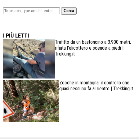
Cerca
Lowa Explorer GTX: la scarpa affidabile, leggera e
confortevole
I PIÙ LETTI
Trafitto da un bastoncino a 3.900 metri,
rifiuta l'elicottero e scende a piedi |
Trekking.it
Zecche in montagna: il controllo che
quasi nessuno fa al rientro | Trekking.it