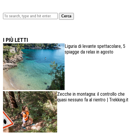
Cerca
Lowa Explorer GTX: la scarpa affidabile, leggera e
confortevole
I PIÙ LETTI
Liguria di levante spettacolare, 5
spiagge da relax in agosto
Zecche in montagna: il controllo che
quasi nessuno fa al rientro | Trekking.it