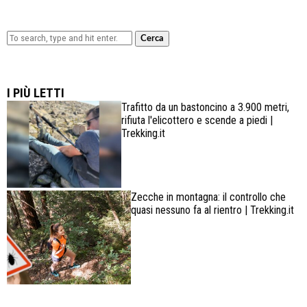
Cerca
Lowa Explorer GTX: la scarpa affidabile, leggera e
confortevole
I PIÙ LETTI
Trafitto da un bastoncino a 3.900 metri,
rifiuta l'elicottero e scende a piedi |
Trekking.it
Zecche in montagna: il controllo che
quasi nessuno fa al rientro | Trekking.it