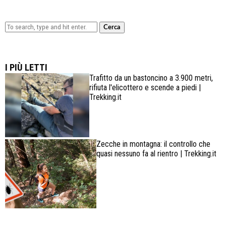
Cerca
Lowa Explorer GTX: la scarpa affidabile, leggera e
confortevole
I PIÙ LETTI
Trafitto da un bastoncino a 3.900 metri,
rifiuta l'elicottero e scende a piedi |
Trekking.it
Zecche in montagna: il controllo che
quasi nessuno fa al rientro | Trekking.it