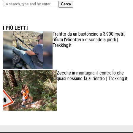
Cerca
Lowa Explorer GTX: la scarpa affidabile, leggera e
confortevole
I PIÙ LETTI
Trafitto da un bastoncino a 3.900 metri,
rifiuta l'elicottero e scende a piedi |
Trekking.it
Zecche in montagna: il controllo che
quasi nessuno fa al rientro | Trekking.it