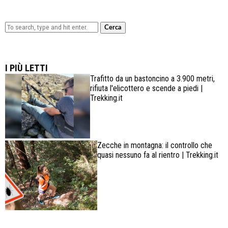
Cerca
Lowa Explorer GTX: la scarpa affidabile, leggera e
confortevole
I PIÙ LETTI
Trafitto da un bastoncino a 3.900 metri,
rifiuta l'elicottero e scende a piedi |
Trekking.it
Zecche in montagna: il controllo che
quasi nessuno fa al rientro | Trekking.it