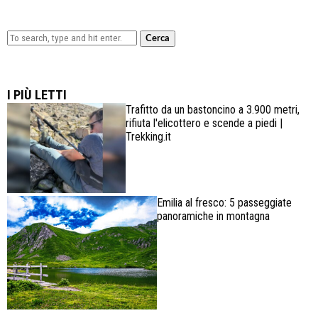
Cerca
Lowa Explorer GTX: la scarpa affidabile, leggera e
confortevole
I PIÙ LETTI
Trafitto da un bastoncino a 3.900 metri,
rifiuta l'elicottero e scende a piedi |
Trekking.it
Emilia al fresco: 5 passeggiate
panoramiche in montagna