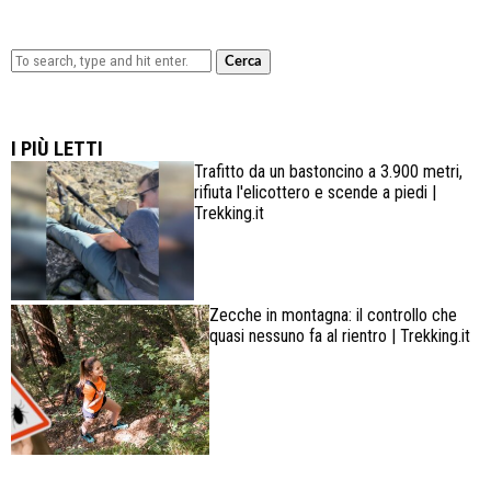
Cerca
Lowa Explorer GTX: la scarpa affidabile, leggera e
confortevole
I PIÙ LETTI
Trafitto da un bastoncino a 3.900 metri,
rifiuta l'elicottero e scende a piedi |
Trekking.it
Zecche in montagna: il controllo che
quasi nessuno fa al rientro | Trekking.it