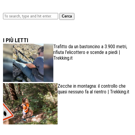
Cerca
Lowa Explorer GTX: la scarpa affidabile, leggera e
confortevole
I PIÙ LETTI
Trafitto da un bastoncino a 3.900 metri,
rifiuta l'elicottero e scende a piedi |
Trekking.it
Zecche in montagna: il controllo che
quasi nessuno fa al rientro | Trekking.it