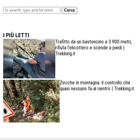
Cerca
Lowa Explorer GTX: la scarpa affidabile, leggera e
confortevole
I PIÙ LETTI
Trafitto da un bastoncino a 3.900 metri,
rifiuta l'elicottero e scende a piedi |
Trekking.it
Zecche in montagna: il controllo che
quasi nessuno fa al rientro | Trekking.it