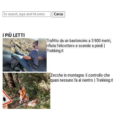
Cerca
Lowa Explorer GTX: la scarpa affidabile, leggera e
confortevole
I PIÙ LETTI
Trafitto da un bastoncino a 3.900 metri,
rifiuta l'elicottero e scende a piedi |
Trekking.it
Zecche in montagna: il controllo che
quasi nessuno fa al rientro | Trekking.it