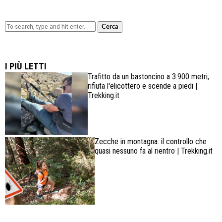
Cerca
Lowa Explorer GTX: la scarpa affidabile, leggera e
confortevole
I PIÙ LETTI
Trafitto da un bastoncino a 3.900 metri,
rifiuta l'elicottero e scende a piedi |
Trekking.it
Zecche in montagna: il controllo che
quasi nessuno fa al rientro | Trekking.it