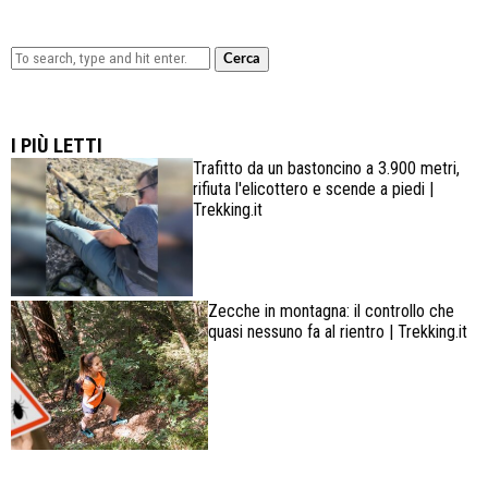
Cerca
Lowa Explorer GTX: la scarpa affidabile, leggera e
confortevole
I PIÙ LETTI
Trafitto da un bastoncino a 3.900 metri,
rifiuta l'elicottero e scende a piedi |
Trekking.it
Zecche in montagna: il controllo che
quasi nessuno fa al rientro | Trekking.it