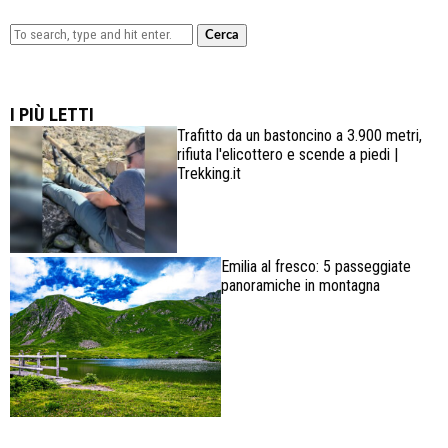
Cerca
Lowa Explorer GTX: la scarpa affidabile, leggera e
confortevole
I PIÙ LETTI
Trafitto da un bastoncino a 3.900 metri,
rifiuta l'elicottero e scende a piedi |
Trekking.it
Emilia al fresco: 5 passeggiate
panoramiche in montagna